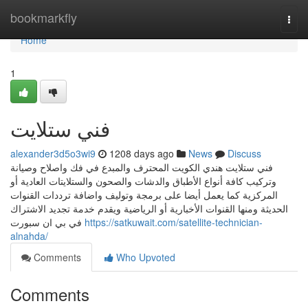
Home
bookmarkfly
Togg
navi
Home
1
فني ستلايت
alexander3d5o3wi9
1208 days ago
News
Discuss
فني ستلايت هندي الكويت المحترف والمبدع في فك واصلاح وصيانة
وتركيب كافة أنواع الأطباق والدشات والصحون والستلايتات العادية أو
المركزية كما يعمل أيضا على برمجة وتوليف واضافة ترددات القنوات
الحديثة ومنها القنوات الأخبارية أو الرياضية ويقدم خدمة تجديد الاشتراك
في بي ان سبورت
https://satkuwait.com/satellite-technician-
alnahda/
Comments
Who Upvoted
Comments