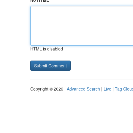
No HTML
HTML is disabled
Copyright © 2026 |
Advanced Search
|
Live
|
Tag Clou