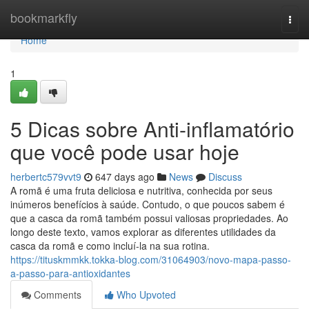
Home
bookmarkfly
Togg
navi
Home
1
5 Dicas sobre Anti-inflamatório
que você pode usar hoje
herbertc579vvt9
647 days ago
News
Discuss
A romã é uma fruta deliciosa e nutritiva, conhecida por seus
inúmeros benefícios à saúde. Contudo, o que poucos sabem é
que a casca da romã também possui valiosas propriedades. Ao
longo deste texto, vamos explorar as diferentes utilidades da
casca da romã e como incluí-la na sua rotina.
https://tituskmmkk.tokka-blog.com/31064903/novo-mapa-passo-
a-passo-para-antioxidantes
Comments
Who Upvoted