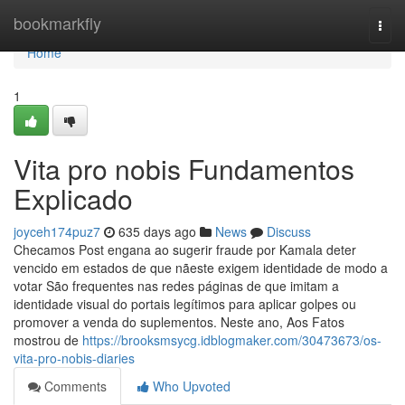
Home
bookmarkfly
Togg
navi
Home
1
Vita pro nobis Fundamentos
Explicado
joyceh174puz7
635 days ago
News
Discuss
Checamos Post engana ao sugerir fraude por Kamala deter
vencido em estados de que nãeste exigem identidade de modo a
votar São frequentes nas redes páginas de que imitam a
identidade visual do portais legítimos para aplicar golpes ou
promover a venda do suplementos. Neste ano, Aos Fatos
mostrou de
https://brooksmsycg.idblogmaker.com/30473673/os-
vita-pro-nobis-diaries
Comments
Who Upvoted