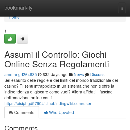
Home
bookmarkfly
Togg
navi
Home
1
Assumi il Controllo: Giochi
Online Senza Regolamenti
ammarlgrl264635
632 days ago
News
Discuss
Sei esaurito delle regole e dei limiti del mondo tradizionale dei
casino? Ti senti intrappolato in un sistema che non ti offre la
indipendenza di giocare come vuoi? Allora affidati il fascino
dell'emozione online con i
https://oisiphgd579041.thebindingwiki.com/user
Comments
Who Upvoted
Comments