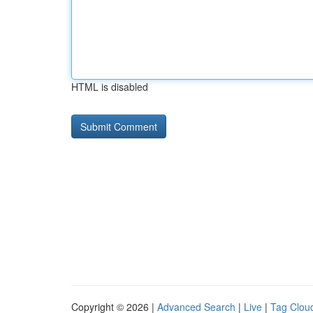
HTML is disabled
Copyright © 2026 |
Advanced Search
|
Live
|
Tag Clou