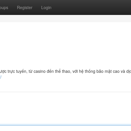
oups
Register
Login
cược trực tuyến, từ casino đến thể thao, với hệ thống bảo mật cao và dị
/