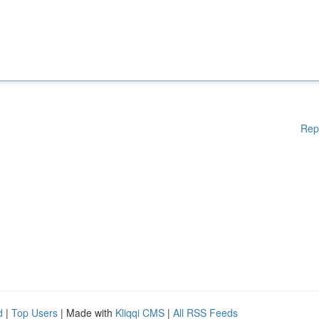
Rep
d
|
Top Users
| Made with
Kliqqi CMS
|
All RSS Feeds