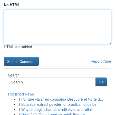
No HTML
HTML is disabled
Report Page
Search
Go
Published News
1
Por qué viajar en compañía Descubre el Norte d...
1
Botanical extract powder for practical foods be...
1
Why strategic charitable initiatives are refini...
1
Dewa212: Cara Lengkap untuk Pemula