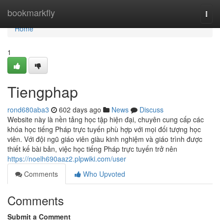
Home
bookmarkfly
Togg
navi
Home
1
Tiengphap
rond680aba3
602 days ago
News
Discuss
Website này là nền tảng học tập hiện đại, chuyên cung cấp các
khóa học tiếng Pháp trực tuyến phù hợp với mọi đối tượng học
viên. Với đội ngũ giáo viên giàu kinh nghiệm và giáo trình được
thiết kế bài bản, việc học tiếng Pháp trực tuyến trở nên
https://noelh690aaz2.plpwiki.com/user
Comments
Who Upvoted
Comments
Submit a Comment