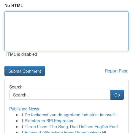
No HTML
HTML is disabled
Report Page
Search
Go
Published News
1
De toekomst van de agrofood industrie: innovati...
1
Plataforma BPI Empresas
1
Three Lions: The Song That Defines English Foot...
1
Esenyurt bölgesinde Escort kendi evinde Hi...