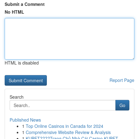
Submit a Comment
No HTML
HTML is disabled
Report Page
Search
Go
Published News
1
Top Online Casinos in Canada for 2024
1
Comprehensive Website Review & Analysis
1
KUBET????️Trang Chủ Nhà Cái Casino KUBET