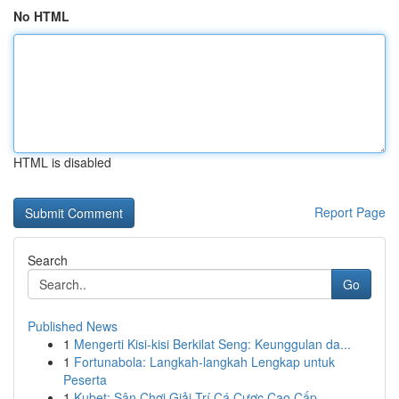
No HTML
HTML is disabled
Report Page
Search
Go
Published News
1
Mengerti Kisi-kisi Berkilat Seng: Keunggulan da...
1
Fortunabola: Langkah-langkah Lengkap untuk
Peserta
1
Kubet: Sân Chơi Giải Trí Cá Cược Cao Cấp