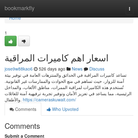
Home
bookmarkfly
Togg
navi
Home
1
اسعار اهم كاميرات المراقبة
jose9w88kao6
526 days ago
News
Discuss
تساعد كاميرات المراقبة في الحدائق والمنتزهات العامة في توفير بيئة
آمنة للزوار، حيث تساهم في منع الحوادث والممارسات غير القانونية.
تُستخدم هذه الكاميرات لمراقبة الممرات، مناطق الألعاب، والمداخل
الرئيسية، مما يساعد في تعزيز الأمان وتوفير تجربة ترفيهية آمنة للعائلات
والأطفال.
https://cameraskuwait.com/
Comments
Who Upvoted
Comments
Submit a Comment