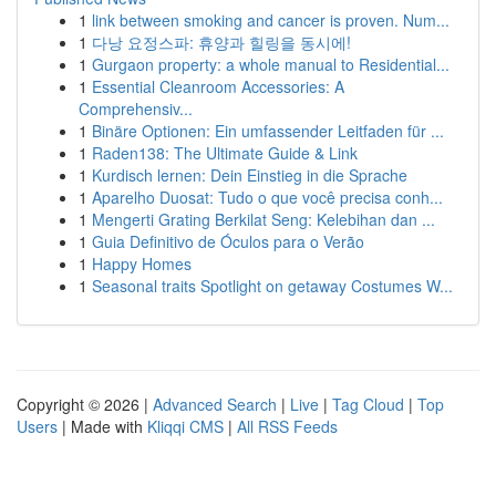
1
link between smoking and cancer is proven. Num...
1
다낭 요정스파: 휴양과 힐링을 동시에!
1
Gurgaon property: a whole manual to Residential...
1
Essential Cleanroom Accessories: A
Comprehensiv...
1
Binäre Optionen: Ein umfassender Leitfaden für ...
1
Raden138: The Ultimate Guide & Link
1
Kurdisch lernen: Dein Einstieg in die Sprache
1
Aparelho Duosat: Tudo o que você precisa conh...
1
Mengerti Grating Berkilat Seng: Kelebihan dan ...
1
Guia Definitivo de Óculos para o Verão
1
Happy Homes
1
Seasonal traits Spotlight on getaway Costumes W...
Copyright © 2026 |
Advanced Search
|
Live
|
Tag Cloud
|
Top
Users
| Made with
Kliqqi CMS
|
All RSS Feeds