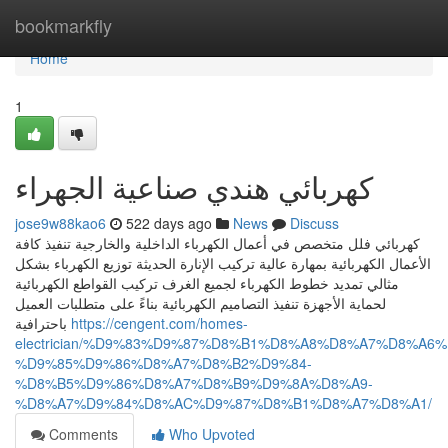
Home
bookmarkfly
Home
1
كهربائي هندي صناعية الجهراء
jose9w88kao6
522 days ago
News
Discuss
كهربائي فلل متخصص في أعمال الكهرباء الداخلية والخارجية تنفيذ كافة
الأعمال الكهربائية بمهارة عالية تركيب الإنارة الحديثة توزيع الكهرباء بشكل
مثالي تمديد خطوط الكهرباء لجميع الغرف تركيب القواطع الكهربائية
لحماية الأجهزة تنفيذ التصاميم الكهربائية بناءً على متطلبات العميل
باحترافية
https://cengent.com/homes-
electrician/%D9%83%D9%87%D8%B1%D8%A8%D8%A7%D8%A6%
%D9%85%D9%86%D8%A7%D8%B2%D9%84-
%D8%B5%D9%86%D8%A7%D8%B9%D9%8A%D8%A9-
%D8%A7%D9%84%D8%AC%D9%87%D8%B1%D8%A7%D8%A1/
Comments
Who Upvoted