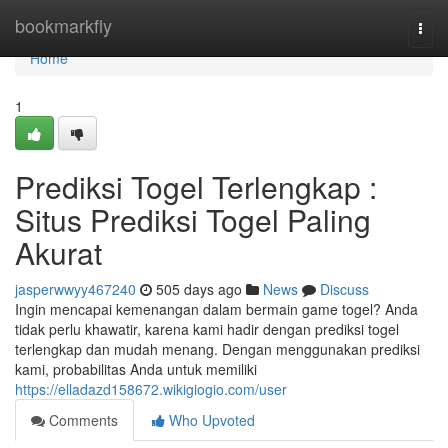
Home
bookmarkfly
Togg
navi
Home
1
Prediksi Togel Terlengkap :
Situs Prediksi Togel Paling
Akurat
jasperwwyy467240
505 days ago
News
Discuss
Ingin mencapai kemenangan dalam bermain game togel? Anda
tidak perlu khawatir, karena kami hadir dengan prediksi togel
terlengkap dan mudah menang. Dengan menggunakan prediksi
kami, probabilitas Anda untuk memiliki
https://elladazd158672.wikigiogio.com/user
Comments
Who Upvoted