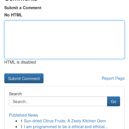
Submit a Comment
No HTML
HTML is disabled
Report Page
Search
Go
Published News
1
Sun-dried Citrus Fruits: A Zesty Kitchen Gem
1
I am programmed to be a ethical and ethical...