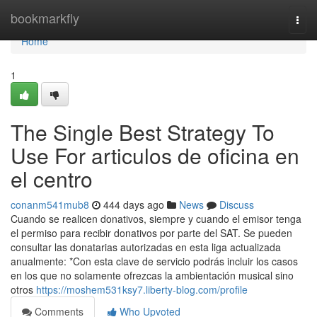
Home
bookmarkfly
Togg
navi
Home
1
The Single Best Strategy To
Use For articulos de oficina en
el centro
conanm541mub8
444 days ago
News
Discuss
Cuando se realicen donativos, siempre y cuando el emisor tenga
el permiso para recibir donativos por parte del SAT. Se pueden
consultar las donatarias autorizadas en esta liga actualizada
anualmente: *Con esta clave de servicio podrás incluir los casos
en los que no solamente ofrezcas la ambientación musical sino
otros
https://moshem531ksy7.liberty-blog.com/profile
Comments
Who Upvoted