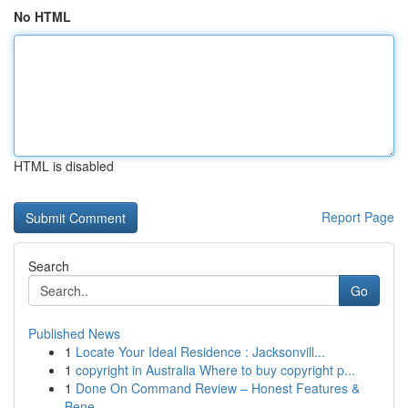
No HTML
HTML is disabled
Report Page
Search
Go
Published News
1
Locate Your Ideal Residence : Jacksonvill...
1
copyright in Australia Where to buy copyright p...
1
Done On Command Review – Honest Features &
Bene...