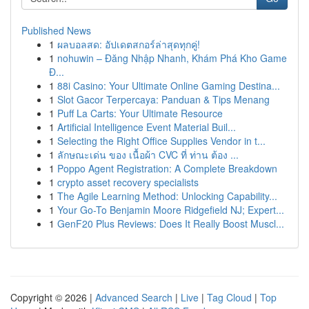
Published News
1
ผลบอลสด: อัปเดตสกอร์ล่าสุดทุกคู่!
1
nohuwin – Đăng Nhập Nhanh, Khám Phá Kho Game
Đ...
1
88i Casino: Your Ultimate Online Gaming Destina...
1
Slot Gacor Terpercaya: Panduan & Tips Menang
1
Puff La Carts: Your Ultimate Resource
1
Artificial Intelligence Event Material Buil...
1
Selecting the Right Office Supplies Vendor in t...
1
ลักษณะเด่น ของ เนื้อผ้า CVC ที่ ท่าน ต้อง ...
1
Poppo Agent Registration: A Complete Breakdown
1
crypto asset recovery specialists
1
The Agile Learning Method: Unlocking Capability...
1
Your Go-To Benjamin Moore Ridgefield NJ; Expert...
1
GenF20 Plus Reviews: Does It Really Boost Muscl...
Copyright © 2026 |
Advanced Search
|
Live
|
Tag Cloud
|
Top