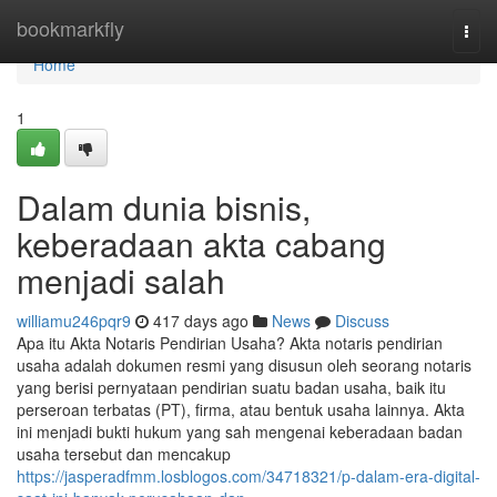
Home
bookmarkfly
Togg
navi
Home
1
Dalam dunia bisnis,
keberadaan akta cabang
menjadi salah
williamu246pqr9
417 days ago
News
Discuss
Apa itu Akta Notaris Pendirian Usaha? Akta notaris pendirian
usaha adalah dokumen resmi yang disusun oleh seorang notaris
yang berisi pernyataan pendirian suatu badan usaha, baik itu
perseroan terbatas (PT), firma, atau bentuk usaha lainnya. Akta
ini menjadi bukti hukum yang sah mengenai keberadaan badan
usaha tersebut dan mencakup
https://jasperadfmm.losblogos.com/34718321/p-dalam-era-digital-