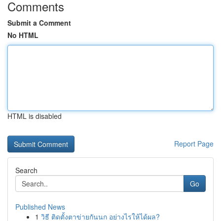
Comments
Submit a Comment
No HTML
HTML is disabled
Report Page
Search
Go
Published News
1
วิธี ติดตั้งตาข่ายกันนก อย่างไรให้ได้ผล?