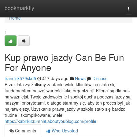
Home
bookmarkfly
Togg
navi
Home
1
Kup prawo jazdy Can Be Fun
For Anyone
francisk579skd5
417 days ago
News
Discuss
Przez lata zyskaliśmy zaufanie wielu klientów, co stało się
fundamentem naszej wartości jako organizacji. Klienci są dla nas
najważniejsi. Twoje zadowolenie i spokój ducha podczas jazdy są
naszymi priorytetami, dlatego staramy się, aby ten proces był jak
najłatwiejszy. Uzyskanie prawa jazdy w szkole stało się bardzo
trudne i skomplikowane, wiele
https://kabirk835mnl9.aboutyoublog.com/profile
Comments
Who Upvoted