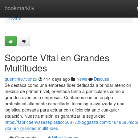
Home
bookmarkfly
Home
1
Soporte Vital en Grandes
Multitudes
quentint975bnz9
414 days ago
News
Discuss
Se destaca como una empresa líder dedicada a brindar atención
médica de primer nivel, orientada tanto a particulares como a
grandes eventos o empresas. Contamos con un equipo
profesional altamente capacitado, tecnología avanzada y una
logística pensada para actuar con eficiencia ante cualquier
situación. Nuestra misión es garantizar la seguridad
https://fabricaenvaseseplastico56677.bloggazza.com/34648585/sopo
vital-en-grandes-multitudes
Comments
Who Upvoted