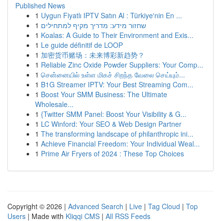
Published News
1
Uygun Fiyatlı IPTV Satın Al : Türkiye'nin En ...
1
שחזור מידע: מדריך מקיף למתחילים
1
Koalas: A Guide to Their Environment and Exis...
1
Le guide définitif de LOOP
1
加密货币赌场：未来博彩新趋势？
1
Reliable Zinc Oxide Powder Suppliers: Your Comp...
1
சென்னையில் உள்ள மிகச் சிறந்த வேலை செய்யும்...
1
B1G Streamer IPTV: Your Best Streaming Com...
1
Boost Your SMM Business: The Ultimate
Wholesale...
1
{Twitter SMM Panel: Boost Your Visibility & G...
1
LC Winford: Your SEO & Web Design Partner
1
The transforming landscape of philanthropic ini...
1
Achieve Financial Freedom: Your Individual Weal...
1
Prime Air Fryers of 2024 : These Top Choices
Copyright © 2026 |
Advanced Search
|
Live
|
Tag Cloud
|
Top
Users
| Made with
Kliqqi CMS
|
All RSS Feeds