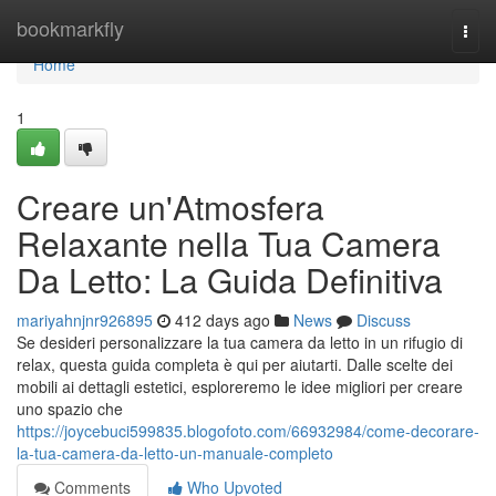
Home
bookmarkfly
Togg
navi
Home
1
Creare un'Atmosfera
Relaxante nella Tua Camera
Da Letto: La Guida Definitiva
mariyahnjnr926895
412 days ago
News
Discuss
Se desideri personalizzare la tua camera da letto in un rifugio di
relax, questa guida completa è qui per aiutarti. Dalle scelte dei
mobili ai dettagli estetici, esploreremo le idee migliori per creare
uno spazio che
https://joycebuci599835.blogofoto.com/66932984/come-decorare-
la-tua-camera-da-letto-un-manuale-completo
Comments
Who Upvoted