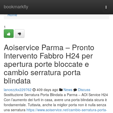
Home
bookmarkfly
Togg
navi
Home
1
Aoiservice Parma – Pronto
Intervento Fabbro H24 per
apertura porte bloccate e
cambio serratura porta
blindata
lancezzkx229762
409 days ago
News
Discuss
Sostituzione Serratura Porta Blindata a Parma – AOI Service H24
Con l’aumento dei furti in casa, avere una porta blindata sicura è
fondamentale. Tuttavia, anche la miglior porta non è nulla senza
una serratura
https://www.aoiservice.net/cambio-serratura-porta-