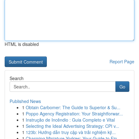
HTML is disabled
Report Page
Search
Go
Published News
1
Obtain Carbomer: The Guide to Superior & Su...
1
Poppo Agency Registration: Your Straightforwar...
1
Instrução de Incêndio : Guia Completo e Vital
1
Selecting the Ideal Advertising Strategy: CPI v...
1
123b: Hướng dẫn truy cập và trải nghiệm kỹ...
1
Charming Miniature Yorkies: Your Guide to Fin...