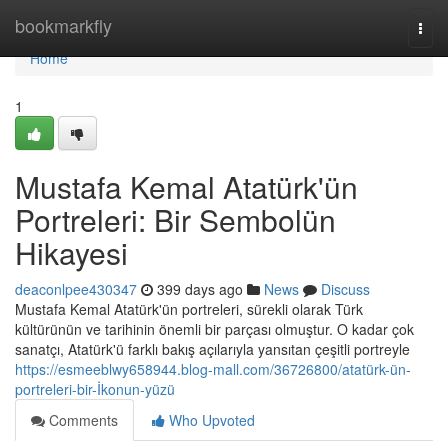
Home
bookmarkfly
Togg
navi
Home
1
Mustafa Kemal Atatürk'ün
Portreleri: Bir Sembolün
Hikayesi
deaconlpee430347
399 days ago
News
Discuss
Mustafa Kemal Atatürk'ün portreleri, sürekli olarak Türk
kültürünün ve tarihinin önemli bir parçası olmuştur. O kadar çok
sanatçı, Atatürk'ü farklı bakış açılarıyla yansıtan çeşitli portreyle
https://esmeeblwy658944.blog-mall.com/36726800/atatürk-ün-
portreleri-bir-İkonun-yüzü
Comments
Who Upvoted