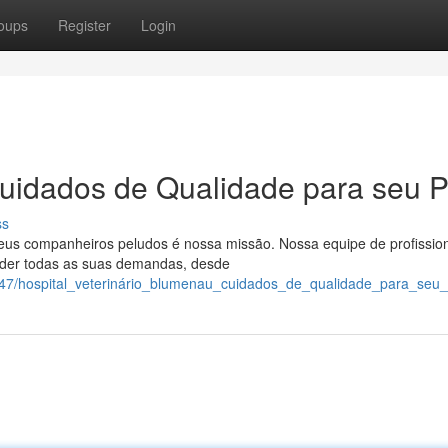
oups
Register
Login
uidados de Qualidade para seu P
ss
eus companheiros peludos é nossa missão. Nossa equipe de profissio
nder todas as suas demandas, desde
947/hospital_veterinário_blumenau_cuidados_de_qualidade_para_seu_