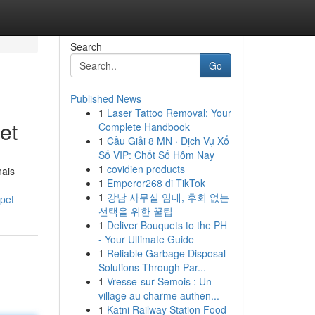
Search
Go
Published News
1
Laser Tattoo Removal: Your
et
Complete Handbook
1
Cầu Giải 8 MN · Dịch Vụ Xổ
Số VIP: Chốt Số Hôm Nay
1
covidien products
nais
1
Emperor268 di TikTok
1
강남 사무실 임대, 후회 없는
pet
선택을 위한 꿀팁
1
Deliver Bouquets to the PH
- Your Ultimate Guide
1
Reliable Garbage Disposal
Solutions Through Par...
1
Vresse-sur-Semois : Un
village au charme authen...
1
Katni Railway Station Food