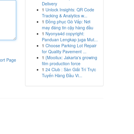
Delivery
1
Unlock Insights: QR Code
Tracking & Analytics w...
1
Đồng phục Gò Vấp: Nơi
may đáng tin cậy hàng đầu
1
Nyonya4d copyright:
Panduan Lengkap juga Mut...
1
Choose Parking Lot Repair
for Quality Pavement ...
1
{Mooilux: Jakarta's growing
ort Page
film production force
1
24 Club : Sàn Giải Trí Trực
Tuyến Hàng Đầu Vi...