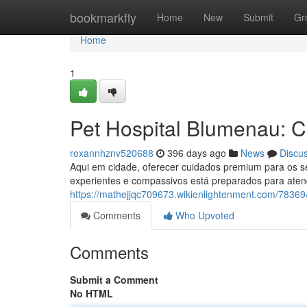
Home
bookmarkfly
Home
New
Submit
Gr
Home
1
Pet Hospital Blumenau: C
roxannhznv520688
396 days ago
News
Discu
Aqui em cidade, oferecer cuidados premium para os s
experientes e compassivos está preparados para ate
https://mathejjqc709673.wikienlightenment.com/7836
Comments
Who Upvoted
Comments
Submit a Comment
No HTML