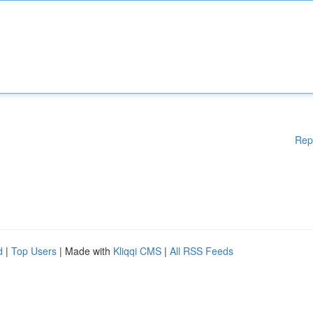
Rep
d
|
Top Users
| Made with
Kliqqi CMS
|
All RSS Feeds