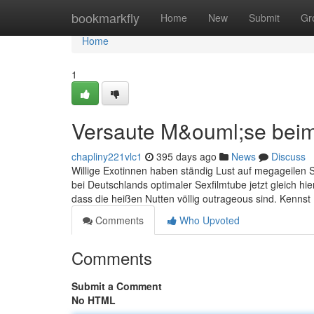
Home
bookmarkfly
Home
New
Submit
Gr
Home
1
Versaute M&ouml;se bei
chapliny221vlc1
395 days ago
News
Discuss
Willige Exotinnen haben ständig Lust auf megageilen Se
bei Deutschlands optimaler Sexfilmtube jetzt gleich h
dass die heißen Nutten völlig outrageous sind. Kennst
Comments
Who Upvoted
Comments
Submit a Comment
No HTML