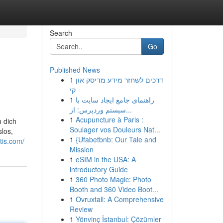
Search
Go
Published News
1
דרכים לשחזר מידע מדיסק און
קי
1
راهنمای جامع ایجاد سایت با
سیستم وردپرس: از...
1
Acupuncture à Paris :
u dich
Soulager vos Douleurs Nat...
los,
1
{Ufabetbnb: Our Tale and
tis.com/
Mission
1
eSIM in the USA: A
introductory Guide
1
360 Photo Magic: Photo
Booth and 360 Video Boot...
1
Ovruxtali: A Comprehensive
Review
1
Yönvinç İstanbul: Çözümler