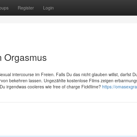
oups
Register
Login
m Orgasmus
xual intercourse im Freien. Falls Du das nicht glauben willst, darfst D
iervon bekehren lassen. Ungezählte kostenlose Films zeigen erbarmungs
 Du irgendwas cooleres wie free of charge Fickfilme?
https://omasexgra