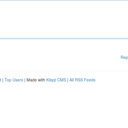
Rep
d
|
Top Users
| Made with
Kliqqi CMS
|
All RSS Feeds