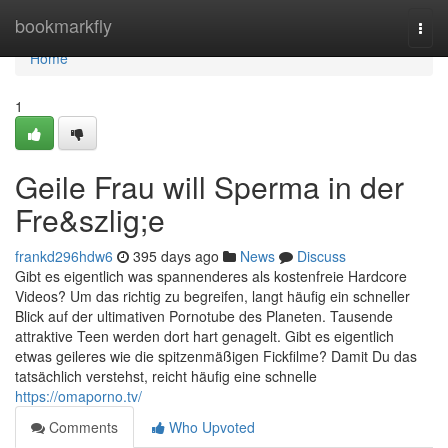
Home
bookmarkfly
Togg
navi
Home
1
Geile Frau will Sperma in der
Fre&szlig;e
frankd296hdw6
395 days ago
News
Discuss
Gibt es eigentlich was spannenderes als kostenfreie Hardcore
Videos? Um das richtig zu begreifen, langt häufig ein schneller
Blick auf der ultimativen Pornotube des Planeten. Tausende
attraktive Teen werden dort hart genagelt. Gibt es eigentlich
etwas geileres wie die spitzenmäßigen Fickfilme? Damit Du das
tatsächlich verstehst, reicht häufig eine schnelle
https://omaporno.tv/
Comments
Who Upvoted