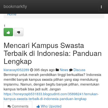
Home
bookmarkfly
Togg
navi
Home
1
Mencari Kampus Swasta
Terbaik di Indonesia: Panduan
Lengkap
kiaraoayt052289
395 days ago
News
Discuss
Bermimpi untuk meraih pendidikan tinggi berkualitas? Indonesia
memiliki banyak kampus swasta pilihan yang siap mendukung
impianmu. Namun, dengan begitu banyak pilihan, menentukan
kampus terbaik bisa jadi sulit. Jangan
https://honeycspb531833.blogcudinti.com/35898241/temukan-
kampus-swasta-terbaik-di-indonesia-panduan-lengkap
Comments
Who Upvoted