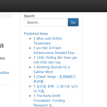
Search
Go
Published News
1
Situs Judi Online
ya
Terpercaya
1
snc168: A Fresh
Infrastructure Detailed Exa...
1
123b: Hướng dẫn tham gia
akan
mới nhất năm nay
1
Soothing Sounds for a
Calmer Mind
alitas
1
{Clash Verge：实用辅助工
具评测
1
장안동 호빠, 그 밤다운 낭만
과 어둠
1
The Karla Smith
Foundation: Funding
Research fo...