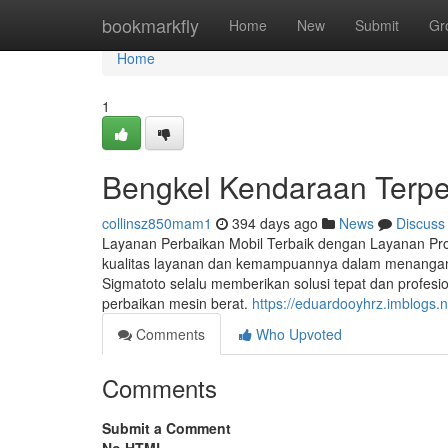
Home
bookmarkfly
Home
New
Submit
Gr
Home
1
Bengkel Kendaraan Terpe
collinsz850mam1
394 days ago
News
Discuss
Layanan Perbaikan Mobil Terbaik dengan Layanan Pro
kualitas layanan dan kemampuannya dalam menangani b
Sigmatoto selalu memberikan solusi tepat dan profesi
perbaikan mesin berat.
https://eduardooyhrz.imblogs.
Comments
Who Upvoted
Comments
Submit a Comment