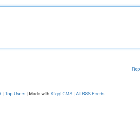
Rep
d
|
Top Users
| Made with
Kliqqi CMS
|
All RSS Feeds