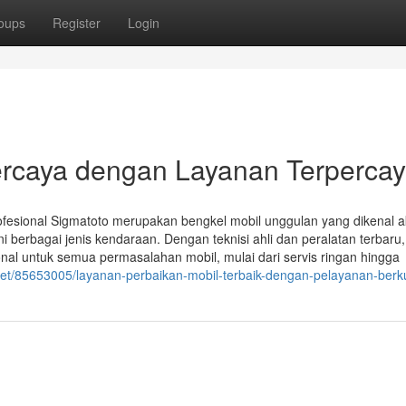
oups
Register
Login
rcaya dengan Layanan Terperca
fesional Sigmatoto merupakan bengkel mobil unggulan yang dikenal 
erbagai jenis kendaraan. Dengan teknisi ahli dan peralatan terbaru,
onal untuk semua permasalahan mobil, mulai dari servis ringan hingga
net/85653005/layanan-perbaikan-mobil-terbaik-dengan-pelayanan-berku