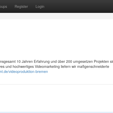
oups
Register
Login
ber insgesamt 10 Jahren Erfahrung und über 200 umgesetzen Projekten si
ves und hochwertiges Videomarketing liefern wir maßgenschneiderte
ent.de/videoproduktion-bremen