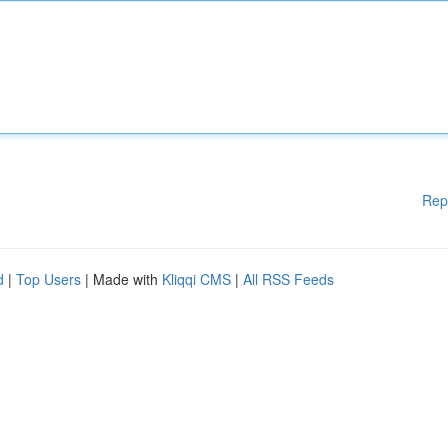
Rep
d
|
Top Users
| Made with
Kliqqi CMS
|
All RSS Feeds