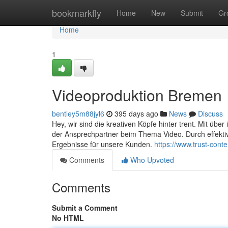
Home
bookmarkfly
Home
New
Submit
Gr
Home
1
Videoproduktion Bremen
bentley5m88jyl6
395 days ago
News
Discuss
Hey, wir sind die kreativen Köpfe hinter trent. Mit ü
der Ansprechpartner beim Thema Video. Durch effekti
Ergebnisse für unsere Kunden.
https://www.trust-cont
Comments
Who Upvoted
Comments
Submit a Comment
No HTML