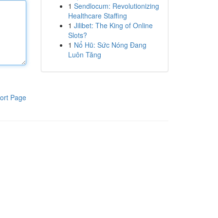
1
Sendlocum: Revolutionizing
Healthcare Staffing
1
Jilibet: The King of Online
Slots?
1
Nổ Hũ: Sức Nóng Đang
Luôn Tăng
ort Page