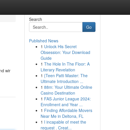
Search
Go
Published News
1
Unlock His Secret
Obsession: Your Download
Guide
1
The Hole In The Floor: A
Literary Revelation
nd wir
1
{Teen Patti Master: The
Ultimate Introduction ...
1
88m: Your Ultimate Online
Casino Destination
1
FAS Junior League 2024:
Enrollment and Year ...
1
Finding Affordable Movers
Near Me in Deltona, FL
1
I incapable of meet the
request . Creat...