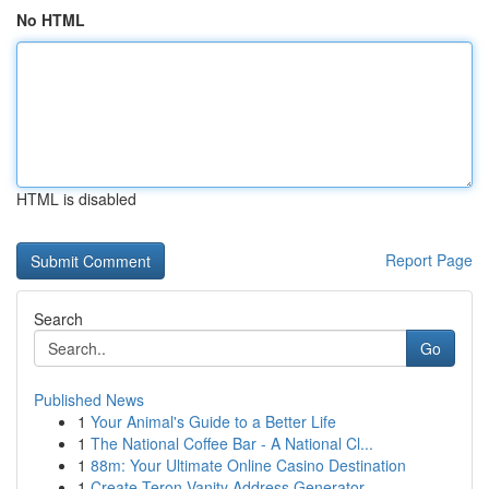
No HTML
HTML is disabled
Report Page
Search
Go
Published News
1
Your Animal's Guide to a Better Life
1
The National Coffee Bar - A National Cl...
1
88m: Your Ultimate Online Casino Destination
1
Create Teron Vanity Address Generator