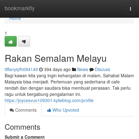
Home
bookmarkfly
Togg
navi
Home
1
Rakan Semalam Melayu
tiffanyiyfh094149
394 days ago
News
Discuss
Bagi kawan kita yang ingin kehangatan di malam, Sahabat Malam
Malaysia bisa menjadi. Pertemuan yang sederhana di cafe
rendah dan dengan saudara bisa membuat perasaan. Tak perlu
ragu untuk bergabung pengalaman ini.
https://joycesvuo109301.kylieblog.com/profile
Comments
Who Upvoted
Comments
Submit a Comment