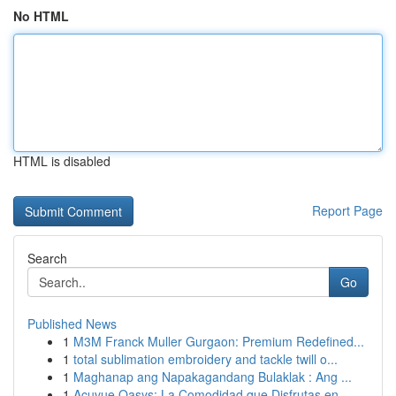
No HTML
HTML is disabled
Report Page
Search
Go
Published News
1
M3M Franck Muller Gurgaon: Premium Redefined...
1
total sublimation embroidery and tackle twill o...
1
Maghanap ang Napakagandang Bulaklak : Ang ...
1
Acuvue Oasys: La Comodidad que Disfrutas en...