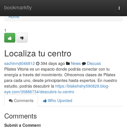
Home
bookmarkfly
Togg
navi
Home
1
Localiza tu centro
sachinrvjt046812
394 days ago
News
Discuss
Pilates Vitoria es un espacio donde podrás conectar con tu
energía a través del movimiento. Ofrecemos clases de Pilates
para cada uno, desde principiantes hasta expertos. En nuestro
estudio, podrás descubrir la
https://blakehshy590829.blog-
eye.com/35886734/descubre-tu-centro
Comments
Who Upvoted
Comments
Submit a Comment