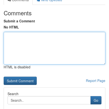
Comments
Submit a Comment
No HTML
HTML is disabled
Report Page
Search
Go