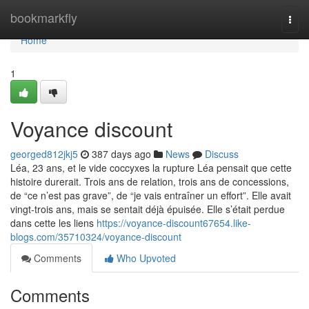
Home
bookmarkfly
Togg
navi
Home
1
Voyance discount
georged812jkj5
387 days ago
News
Discuss
Léa, 23 ans, et le vide coccyxes la rupture Léa pensait que cette
histoire durerait. Trois ans de relation, trois ans de concessions,
de “ce n’est pas grave”, de “je vais entraîner un effort”. Elle avait
vingt-trois ans, mais se sentait déjà épuisée. Elle s’était perdue
dans cette les liens
https://voyance-discount67654.like-
blogs.com/35710324/voyance-discount
Comments
Who Upvoted
Comments