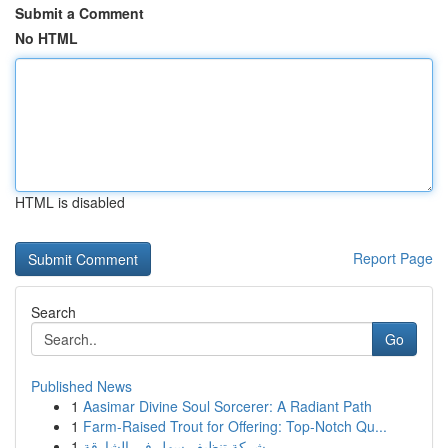
Submit a Comment
No HTML
HTML is disabled
Report Page
Search
Go
Published News
1
Aasimar Divine Soul Sorcerer: A Radiant Path
1
Farm-Raised Trout for Offering: Top-Notch Qu...
1
شركة تنظيف سهل في الشارقة