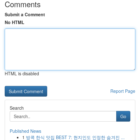
Comments
Submit a Comment
No HTML
HTML is disabled
Report Page
Search
Go
Published News
1
방콕 한식 맛집 BEST 7: 현지인도 인정한 숨겨진 ...