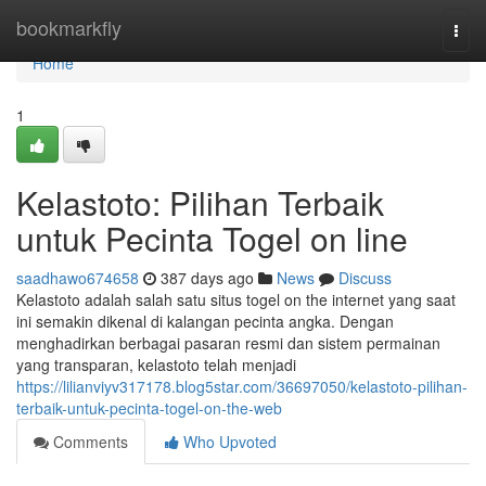
Home
bookmarkfly
Togg
navi
Home
1
Kelastoto: Pilihan Terbaik
untuk Pecinta Togel on line
saadhawo674658
387 days ago
News
Discuss
Kelastoto adalah salah satu situs togel on the internet yang saat
ini semakin dikenal di kalangan pecinta angka. Dengan
menghadirkan berbagai pasaran resmi dan sistem permainan
yang transparan, kelastoto telah menjadi
https://lilianviyv317178.blog5star.com/36697050/kelastoto-pilihan-
terbaik-untuk-pecinta-togel-on-the-web
Comments
Who Upvoted