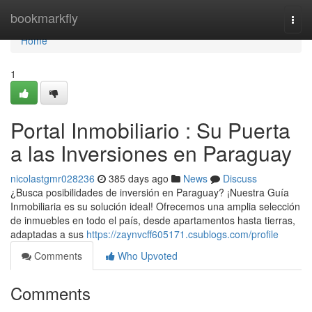
Home
bookmarkfly
Togg
navi
Home
1
Portal Inmobiliario : Su Puerta
a las Inversiones en Paraguay
nicolastgmr028236
385 days ago
News
Discuss
¿Busca posibilidades de inversión en Paraguay? ¡Nuestra Guía
Inmobiliaria es su solución ideal! Ofrecemos una amplia selección
de inmuebles en todo el país, desde apartamentos hasta tierras,
adaptadas a sus
https://zaynvcff605171.csublogs.com/profile
Comments
Who Upvoted
Comments