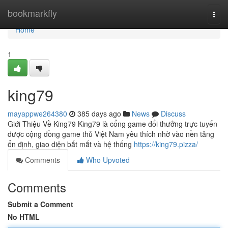
Home
bookmarkfly
Togg
navi
Home
1
king79
mayappwe264380
385 days ago
News
Discuss
Giới Thiệu Về King79 King79 là cổng game đổi thưởng trực tuyến
được cộng đồng game thủ Việt Nam yêu thích nhờ vào nền tảng
ổn định, giao diện bắt mắt và hệ thống
https://king79.pizza/
Comments
Who Upvoted
Comments
Submit a Comment
No HTML