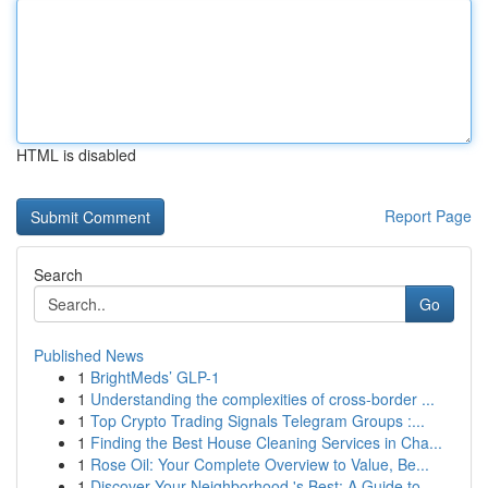
HTML is disabled
Report Page
Search
Go
Published News
1
BrightMeds’ GLP-1
1
Understanding the complexities of cross-border ...
1
Top Crypto Trading Signals Telegram Groups :...
1
Finding the Best House Cleaning Services in Cha...
1
Rose Oil: Your Complete Overview to Value, Be...
1
Discover Your Neighborhood 's Best: A Guide to...