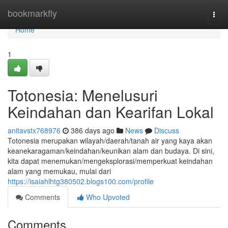
Home
bookmarkfly
Togg
navi
Home
1
Totonesia: Menelusuri
Keindahan dan Kearifan Lokal
anitavstx768976
386 days ago
News
Discuss
Totonesia merupakan wilayah/daerah/tanah air yang kaya akan
keanekaragaman/keindahan/keunikan alam dan budaya. Di sini,
kita dapat menemukan/mengeksplorasi/memperkuat keindahan
alam yang memukau, mulai dari
https://isaiahlhtg380502.blogs100.com/profile
Comments
Who Upvoted
Comments