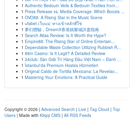
1
Authentic Bedouin Veils & Bedouin Textiles from...
1
Press Release vs. Media Coverage: Which Boosts ...
1
OVO88: A Rising Star in the Music Scene
1
ufabet เว็บแม่: ทางเข้าหลักที่ใช่
1
夢幻體驗，DreamX香港娛樂城詳盡指南
1
Search Atlas Review: Is It Worth the Hype?
1
Empire88: The Rising Star of Online Entertain...
1
Dependable Waste Collection Utilizing Rubbish R...
1
88m Casino: Is It Legit? A Detailed Review
1
24club: Sàn Giải Trí Hàng Đầu Việt Nam – Đánh ...
1
İstanbul'da Premium Hostes Hizmetleri
1
Original Caldo de Tortilla Mexicana: La Revelac...
1
Mastering Your Emotions: A Practical Guide
Copyright © 2026 |
Advanced Search
|
Live
|
Tag Cloud
|
Top
Users
| Made with
Kliqqi CMS
|
All RSS Feeds