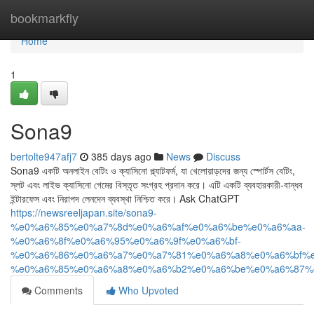
Home
bookmarkfly
Home
1
Sona9
bertolte947afj7
385 days ago
News
Discuss
Sona9 একটি অনলাইন বেটিং ও ক্যাসিনো প্ল্যাটফর্ম, যা খেলোয়াড়দের জন্য স্পোর্টস বেটিং,
স্লট এবং লাইভ ক্যাসিনো গেমের বিস্তৃত সংগ্রহ প্রদান করে। এটি একটি ব্যবহারকারী-বান্ধব
ইন্টারফেস এবং নিরাপদ লেনদেন ব্যবস্থা নিশ্চিত করে। Ask ChatGPT
https://newsreeljapan.site/sona9-
%e0%a6%85%e0%a7%8d%e0%a6%af%e0%a6%be%e0%a6%aa-
%e0%a6%8f%e0%a6%95%e0%a6%9f%e0%a6%bf-
%e0%a6%86%e0%a6%a7%e0%a7%81%e0%a6%a8%e0%a6%bf%e
%e0%a6%85%e0%a6%a8%e0%a6%b2%e0%a6%be%e0%a6%87%
Comments
Who Upvoted