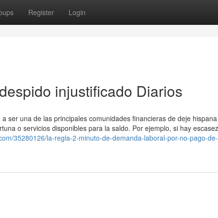
oups
Register
Login
espido injustificado Diarios
a a ser una de las principales comunidades financieras de deje hispana
rtuna o servicios disponibles para la saldo. Por ejemplo, si hay escase
rs.com/35280126/la-regla-2-minuto-de-demanda-laboral-por-no-pago-de-