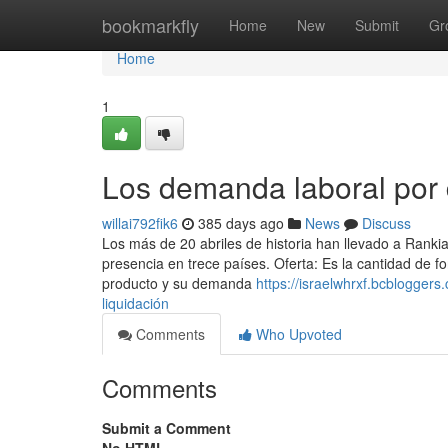
Home
bookmarkfly
Home
New
Submit
Gr
Home
1
Los demanda laboral por d
willai792fik6
385 days ago
News
Discuss
Los más de 20 abriles de historia han llevado a Ranki
presencia en trece países. Oferta: Es la cantidad de fo
producto y su demanda
https://israelwhrxf.bcblogge
liquidación
Comments
Who Upvoted
Comments
Submit a Comment