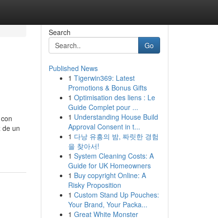
Search
Go
Published News
1
Tigerwin369: Latest
Promotions & Bonus Gifts
1
Optimisation des liens : Le
Guide Complet pour ...
1
Understanding House Build
 con
Approval Consent in t...
z de un
1
다낭 유흥의 밤, 짜릿한 경험
을 찾아서!
1
System Cleaning Costs: A
Guide for UK Homeowners
1
Buy copyright Online: A
Risky Proposition
1
Custom Stand Up Pouches:
Your Brand, Your Packa...
1
Great White Monster