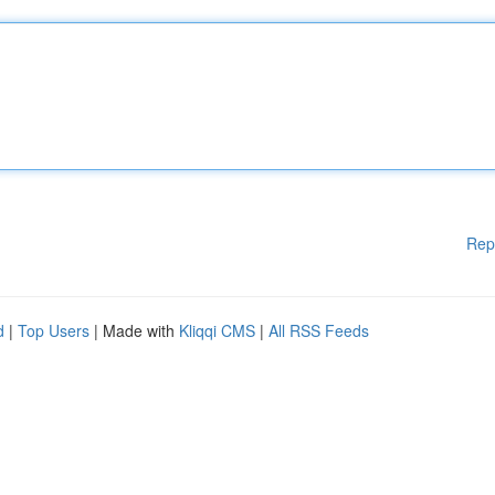
Rep
d
|
Top Users
| Made with
Kliqqi CMS
|
All RSS Feeds