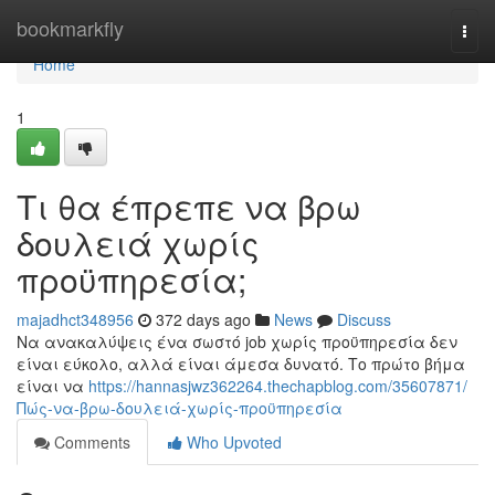
Home
bookmarkfly
Togg
navi
Home
1
Τι θα έπρεπε να βρω
δουλειά χωρίς
προϋπηρεσία;
majadhct348956
372 days ago
News
Discuss
Να ανακαλύψεις ένα σωστό job χωρίς προϋπηρεσία δεν
είναι εύκολο, αλλά είναι άμεσα δυνατό. Το πρώτο βήμα
είναι να
https://hannasjwz362264.thechapblog.com/35607871/
Πώς-να-βρω-δουλειά-χωρίς-προϋπηρεσία
Comments
Who Upvoted