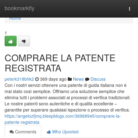
Home
bookmarkfly
Togg
navi
Home
1
COMPRARE LA PATENTE
REGISTRATA
peterk318bhk2
369 days ago
News
Discuss
Con i nostri servizi ottenere una patente di guida italiana non è
mai stato così semplice. Offriamo una soluzione semplice che
elimina tutti i problemi associati ai processi di verifica tradizionali.
Le nostre patenti sono autentiche e di qualità eccellente –
garantite per superare qualsiasi ispezione o processo di verifica.
https://angelozfjmq.bleepblogs.com/36968945/comprare-la-
patente-registrata
Comments
Who Upvoted