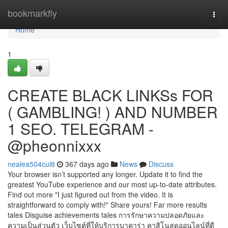
Home
bookmarkfly
Togg
navi
Home
1
CREATE BLACK LINKSs FOR
( GAMBLING! ) AND NUMBER
1 SEO. TELEGRAM -
@pheonnixxx
nealea504cul8
367 days ago
News
Discuss
Your browser isn’t supported any longer. Update it to find the
greatest YouTube experience and our most up-to-date attributes.
Find out more "I just figured out from the video. It is
straightforward to comply with!" Share yours! Far more results
tales Disguise achievements tales การรักษาความปลอดภัยและ
ความเป็นส่วนตัว เว็บไซต์ที่ให้บริการบาคาร่า คาสิโนสดออนไลน์ที่ดี