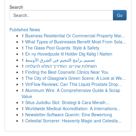
Search
Go
Published News
1
Business Residential Or Commercial Property Mai...
1
What Types of Businesses Benefit Most From Sola...
1
The Glass Pool Guards: Style & Safety
1
En ny Hovedpude til Holder Dig Kølig I Natten
1
تصميم برامج التنجيم في الشرق الأوسط
1
השתלות שיניים: המדריך המלא להצלחה
1
Finding the Best Cosmetic Clinics Near You
1
The City of Glasgow's Green Scene: A Look at We...
1
ViriFlow Reviews: Can This Liquid Prostate Drop...
1
Aluminum Wire: A Comprehensive Guide & Scrap
Value
1
Situs Judolku Slot: Strategi & Cara Meraih...
1
Worldwide Medical Accreditation: A Internationa...
1
Newsletter-Software Quentn: Eine Bewertung
1
Celestial Sorcerer: Heavenly Magic and Celestia...