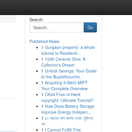
Search
Go
Published News
1
Gurgaon property: a whole
tutorial to Residenti...
1
10d6 Ceramic Dice: A
Collector's Dream
1
Unlock Savings: Your Guide
to the Buysellvouche...
1
Acquiring 5-MeO-MiPT:
Your Complete Overview
1
CK44 Free.nf Hack
copyright: Ultimate Tutorial?
1
How Does Battery Storage
Improve Energy Indepen...
1
৯০ বছরের পাপ মাপের দোয়া: মুক্তির
পথ
1
I Cannot Fulfill This