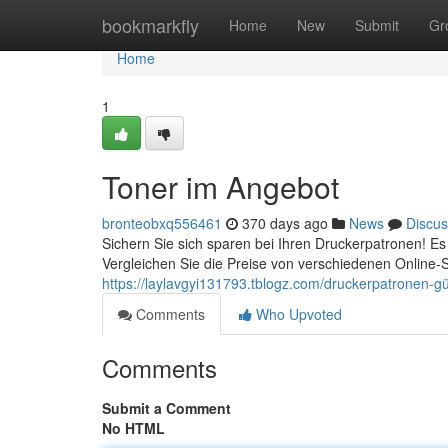
Home
bookmarkfly
Home
New
Submit
Gr
Home
1
Toner im Angebot
bronteobxq556461
370 days ago
News
Discus
Sichern Sie sich sparen bei Ihren Druckerpatronen! Es i
Vergleichen Sie die Preise von verschiedenen Online-S
https://laylavgyi131793.tblogz.com/druckerpatronen-
Comments
Who Upvoted
Comments
Submit a Comment
No HTML