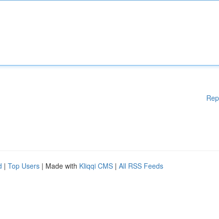
Rep
d
|
Top Users
| Made with
Kliqqi CMS
|
All RSS Feeds