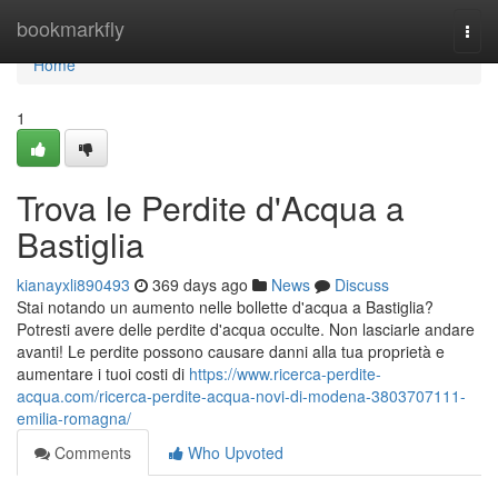
Home
bookmarkfly
Togg
navi
Home
1
Trova le Perdite d'Acqua a
Bastiglia
kianayxli890493
369 days ago
News
Discuss
Stai notando un aumento nelle bollette d'acqua a Bastiglia?
Potresti avere delle perdite d'acqua occulte. Non lasciarle andare
avanti! Le perdite possono causare danni alla tua proprietà e
aumentare i tuoi costi di
https://www.ricerca-perdite-
acqua.com/ricerca-perdite-acqua-novi-di-modena-3803707111-
emilia-romagna/
Comments
Who Upvoted