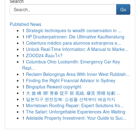
Search
Go
Published News
1
Strategic techniques to wealth conservation in ...
1
HP Druckerpatronen: Die Ultimative Kaufberatung
1
Cobertura médico para alumnos extranjeros e...
1
Unlock Real-Time Information: A Manual to Marke...
1
ZOOD24 คืออะไร?
1
Columbus Ohio Locksmith: Emergency Car Key
Repl...
1
Reclaim Belongings Area With Inner West Rubbish...
1
Finding the Right Financial Advisor in Sydney
1
Bingoplus Reward copyright
1
大 搶 峰 潮! 青春 從不 留 底線, 爆笑 滑稽 短劇 ...
1
일본직구 완전정복: 쇼핑몰 선택부터 배송까지
1
Morristown Roofing Repair: Expert Solutions fro...
1
The Safari: Unforgettable Experiences Are Waiting
1
Adelaide Property Investment: Your Guide to Suc...