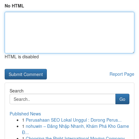
No HTML
HTML is disabled
Report Page
Search
Go
Published News
1
Perusahaan SEO Lokal Unggul : Dorong Perus...
1
nohuwin – Đăng Nhập Nhanh, Khám Phá Kho Game
Đ...
1
Choosing the Right International Moving Company