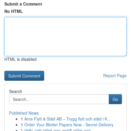
Submit a Comment
No HTML
HTML is disabled
Report Page
Search
Go
Published News
1
Aros Flytt & Städ AB – Trygg flytt och städ i K...
1
Order Your Blotter Papers Now - Secret Delivery
1
Velki এজেন্ট তালিকা দেখুন: সরকারী তালিকা দেখুন