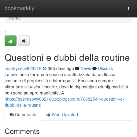
Home
bookmarkfly
Togg
navi
Home
1
Questioni e dubbi della routine
marleyxnuv823276
365 days ago
News
Discuss
La esistenza terrena è spesso caratterizzata da un flusso
costante di perplessità e interrogativi. Facciamo sempre
affrontare situazioni incerte, dove le risposte|soluzioni|possibilità
non sono sempre manifeste. A
https://qasimsowy632108.xzblogs.com/76882544/questioni-e-
dubbi-della-routine
Comments
Who Upvoted
Comments