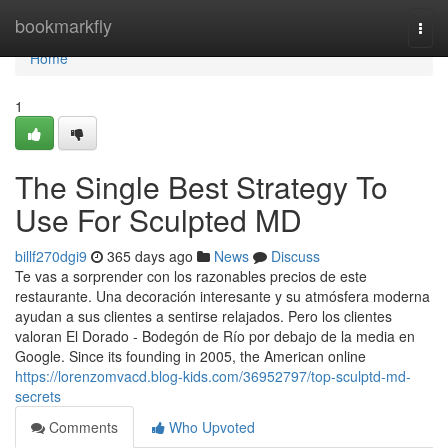
Home
bookmarkfly
Togg
navi
Home
1
The Single Best Strategy To
Use For Sculpted MD
billf270dgi9
365 days ago
News
Discuss
Te vas a sorprender con los razonables precios de este
restaurante. Una decoración interesante y su atmósfera moderna
ayudan a sus clientes a sentirse relajados. Pero los clientes
valoran El Dorado - Bodegón de Río por debajo de la media en
Google. Since its founding in 2005, the American online
https://lorenzomvacd.blog-kids.com/36952797/top-sculptd-md-
secrets
Comments
Who Upvoted