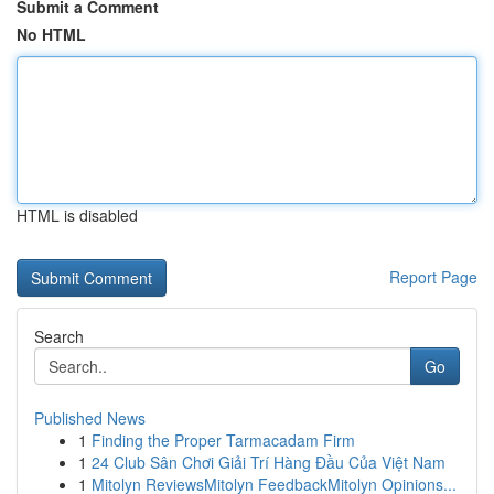
Submit a Comment
No HTML
HTML is disabled
Report Page
Search
Go
Published News
1
Finding the Proper Tarmacadam Firm
1
24 Club Sân Chơi Giải Trí Hàng Đầu Của Việt Nam
1
Mitolyn ReviewsMitolyn FeedbackMitolyn Opinions...