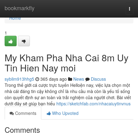
Home
bookmarkfly
Togg
navi
Home
1
My Kham Pha Nha Cai 8m Uy
Tin Hien Nay moi
sybilm913hhg5
365 days ago
News
Discuss
Trong thế giới cá cược trực tuyến Helloện nay, việc lựa chọn một
nhà cái đáng tin cậy không chỉ là nhu cầu mà còn là yếu tố sống
còn quyết định sự an toàn và trải nghiệm của người chơi. Bài viết
dưới đây sẽ giúp bạn hiểu
https://sketchfab.com/nhacaiuytinvnus
Comments
Who Upvoted
Comments