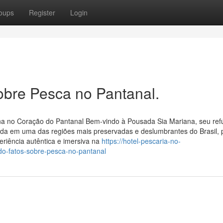
oups
Register
Login
obre Pesca no Pantanal.
na no Coração do Pantanal Bem-vindo à Pousada Sia Mariana, seu ref
zada em uma das regiões mais preservadas e deslumbrantes do Brasil,
riência autêntica e imersiva na
https://hotel-pescaria-no-
o-fatos-sobre-pesca-no-pantanal