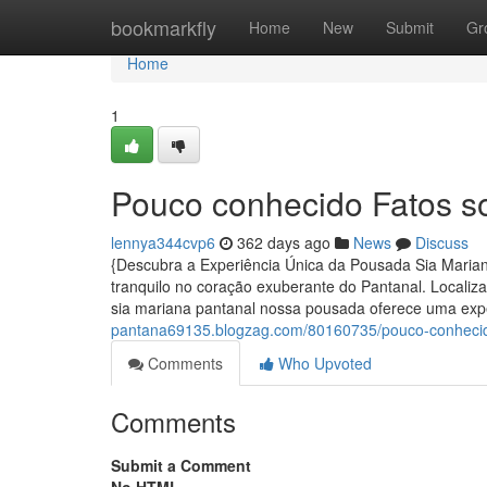
Home
bookmarkfly
Home
New
Submit
Gr
Home
1
Pouco conhecido Fatos s
lennya344cvp6
362 days ago
News
Discuss
{Descubra a Experiência Única da Pousada Sia Maria
tranquilo no coração exuberante do Pantanal. Locali
sia mariana pantanal nossa pousada oferece uma expe
pantana69135.blogzag.com/80160735/pouco-conhecid
Comments
Who Upvoted
Comments
Submit a Comment