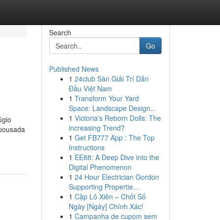
Search
Go
Published News
1
24club Sàn Giải Trí Dẫn
Đầu Việt Nam
1
Transform Your Yard
Space: Landscape Design...
1
Victoria's Reborn Dolls: The
úgio
increasing Trend?
 pousada
1
Get FB777 App : The Top
Instructions
1
EE88: A Deep Dive into the
Digital Phenomenon
1
24 Hour Electrician Gordon
Supporting Propertie...
1
Cặp Lô Xiên – Chốt Số
Ngày [Ngày] Chính Xác!
1
Campanha de cupom sem