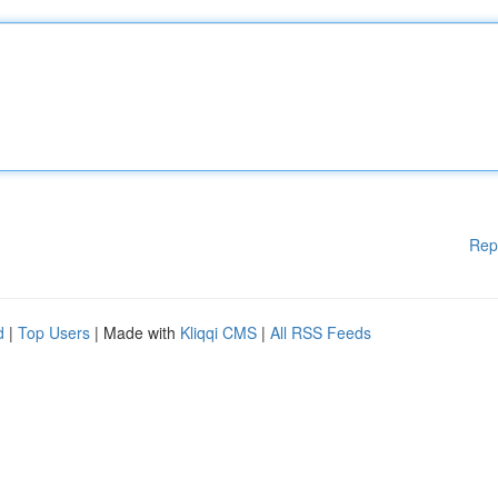
Rep
d
|
Top Users
| Made with
Kliqqi CMS
|
All RSS Feeds